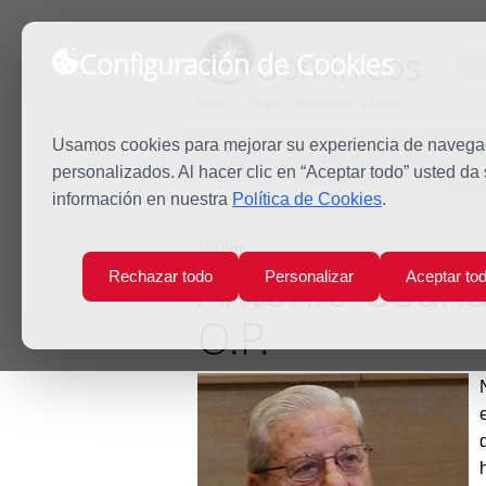
dominicos
Configuración de Cookies
Inicio
Blogs
Buscando a Dios
Usamos cookies para mejorar su experiencia de navegaci
personalizados. Al hacer clic en “Aceptar todo” usted da
información en nuestra
Política de Cookies
.
Autor
Antonio Osuna
Rechazar todo
Personalizar
Aceptar to
O.P.