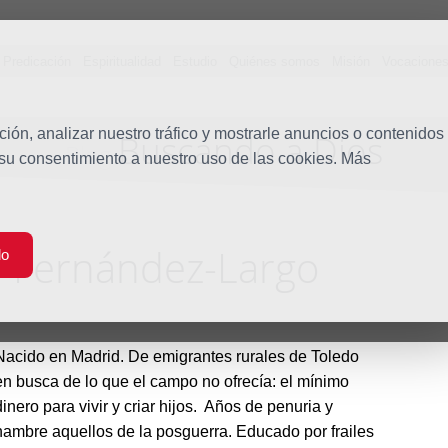
Predicación
Espiritualidad
Estudio
Quiénes somos
Misión
Vocacione
ón, analizar nuestro tráfico y mostrarle anuncios o contenidos
Buscando a Dios
Blog
 su consentimiento a nuestro uso de las cookies. Más
 Fernández-Largo
do
Nacido en Madrid. De emigrantes rurales de Toledo
en busca de lo que el campo no ofrecía: el mínimo
dinero para vivir y criar hijos. Años de penuria y
hambre aquellos de la posguerra. Educado por frailes